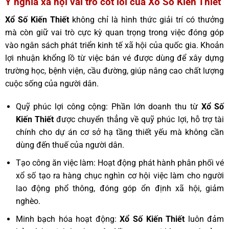
Ý nghĩa xã hội vai trò cốt lõi của Xổ Số Kiến Thiết
Xổ Số Kiến Thiết
không chỉ là hình thức giải trí có thưởng
mà còn giữ vai trò cực kỳ quan trọng trong việc đóng góp
vào ngân sách phát triển kinh tế xã hội của quốc gia. Khoản
lợi nhuận khổng lồ từ việc bán vé được dùng để xây dựng
trường học, bệnh viện, cầu đường, giúp nâng cao chất lượng
cuộc sống của người dân.
Quỹ phúc lợi công cộng: Phần lớn doanh thu từ
Xổ Số
Kiến Thiết
được chuyển thẳng về quỹ phúc lợi, hỗ trợ tài
chính cho dự án cơ sở hạ tầng thiết yếu mà không cần
dùng đến thuế của người dân.
Tạo công ăn việc làm: Hoạt động phát hành phân phối vé
xổ số tạo ra hàng chục nghìn cơ hội việc làm cho người
lao động phổ thông, đóng góp ổn định xã hội, giảm
nghèo.
Minh bạch hóa hoạt động:
Xổ Số Kiến Thiết
luôn đảm