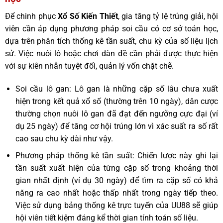
Để chinh phục
Xổ Số Kiến Thiết
, gia tăng tỷ lệ trúng giải, hội
viên cần áp dụng phương pháp soi cầu có cơ sở toán học,
dựa trên phân tích thống kê tần suất, chu kỳ của số liệu lịch
sử. Việc nuôi lô hoặc chơi dàn đề cần phải được thực hiện
với sự kiên nhẫn tuyệt đối, quản lý vốn chặt chẽ.
Soi cầu lô gan: Lô gan là những cặp số lâu chưa xuất
hiện trong kết quả xổ số (thường trên 10 ngày), dân cược
thường chọn nuôi lô gan đã đạt đến ngưỡng cực đại (ví
dụ 25 ngày) để tăng cơ hội trúng lớn vì xác suất ra số rất
cao sau chu kỳ dài như vậy.
Phương pháp thống kê tần suất: Chiến lược này ghi lại
tần suất xuất hiện của từng cặp số trong khoảng thời
gian nhất định (ví dụ 30 ngày) để tìm ra cặp số có khả
năng ra cao nhất hoặc thấp nhất trong ngày tiếp theo.
Việc sử dụng bảng thống kê trực tuyến của UU88 sẽ giúp
hội viên tiết kiệm đáng kể thời gian tính toán số liệu.