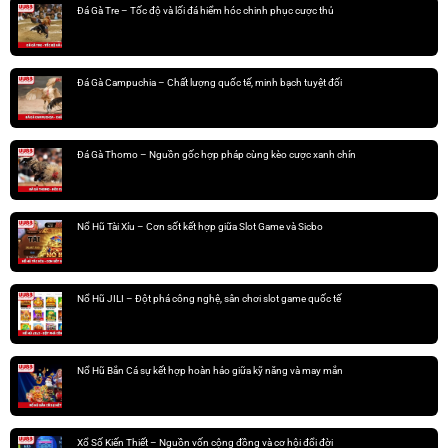
Đá Gà Tre – Tốc độ và lối đá hiểm hóc chinh phục cược thủ
Chức năng bình luận bị tắt
ở
Đá
Gà
Đá Gà Campuchia – Chất lượng quốc tế, minh bạch tuyệt đối
Tre
–
Chức năng bình luận bị tắt
ở
Tốc
Đá
độ
Gà
và
Đá Gà Thomo – Nguồn gốc hợp pháp cùng kèo cược xanh chín
Campuchia
lối
–
Chức năng bình luận bị tắt
ở
đá
Chất
Đá
hiểm
lượng
Gà
hóc
quốc
Nổ Hũ Tài Xỉu – Cơn sốt kết hợp giữa Slot Game và Sicbo
Thomo
chinh
tế,
–
Chức năng bình luận bị tắt
ở
phục
minh
Nguồn
Nổ
cược
bạch
gốc
Hũ
thủ
tuyệt
hợp
Nổ Hũ JILI – Đột phá công nghệ, sân chơi slot game quốc tế
Tài
đối
pháp
Xỉu
Chức năng bình luận bị tắt
ở
cùng
–
Nổ
kèo
Cơn
Hũ
cược
sốt
Nổ Hũ Bắn Cá sự kết hợp hoàn hảo giữa kỹ năng và may mắn
JILI
xanh
kết
–
Chức năng bình luận bị tắt
ở
chín
hợp
Đột
Nổ
giữa
phá
Hũ
Slot
công
Xổ Số Kiến Thiết – Nguồn vốn cộng đồng và cơ hội đổi đời
Bắn