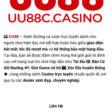
🎰
UU88
– thiên đường cá cược trực tuyến dành cho
người chơi hiện đại, nơi kết hợp hoàn hảo giữa
giao diện
bắt mắt
,
tốc độ mượt mà
và
hệ thống bảo mật hàng đầu
.
Tại đây, bạn sẽ được đắm chìm trong thế giới giải trí đỉnh
cao với hàng loạt trò chơi hấp dẫn như
Tài Xỉu 🎲
,
Bắn Cá
đổi thưởng 🐟
,
Slot Game nổ hũ 🎰
,
Xóc Đĩa truyền thống
🍀
, cùng những sảnh
Casino trực tuyến
chuẩn quốc tế, nơi
quy tụ các
dealer xinh đẹp, chuyên nghiệp
.
Liên Hệ