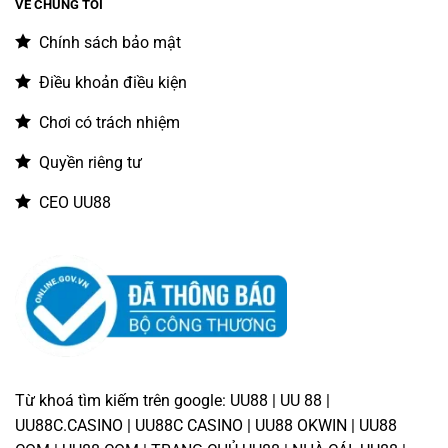
VỀ CHÚNG TÔI
Chính sách bảo mật
Điều khoản điều kiện
Chơi có trách nhiệm
Quyền riêng tư
CEO UU88
Từ khoá tìm kiếm trên google: UU88 | UU 88 |
UU88C.CASINO | UU88C CASINO | UU88 OKWIN | UU88