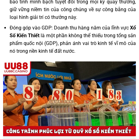
bảo tính minh bạch tuyệt đối trong mọi kỳ quay thưởng,
giữ vững niềm tin của công chúng về sự công bằng của
loại hình giải trí có thưởng này.
Đóng góp vào GDP: Doanh thu hàng năm của lĩnh vực
Xổ
Số Kiến Thiết
là một phần không thể thiếu trong tổng sản
phẩm quốc nội (GDP), phản ánh vai trò kinh tế vĩ mô của
nó trong nền kinh tế đất nước.