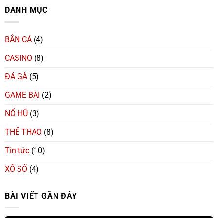
DANH MỤC
BẮN CÁ
(4)
CASINO
(8)
ĐÁ GÀ
(5)
GAME BÀI
(2)
NỔ HŨ
(3)
THỂ THAO
(8)
Tin tức
(10)
XỔ SỐ
(4)
BÀI VIẾT GẦN ĐÂY