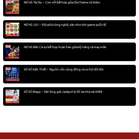
hóc
quốc
Nổ Hũ Tài Xỉu – Cơn sốt kết hợp giữa Slot Game và Sicbo
Thomo
chinh
tế,
–
Chức năng bình luận bị tắt
ở
phục
minh
Nguồn
Nổ
cược
bạch
gốc
Hũ
thủ
tuyệt
hợp
Nổ Hũ JILI – Đột phá công nghệ, sân chơi slot game quốc tế
Tài
đối
pháp
Xỉu
Chức năng bình luận bị tắt
ở
cùng
–
Nổ
kèo
Cơn
Hũ
cược
sốt
Nổ Hũ Bắn Cá sự kết hợp hoàn hảo giữa kỹ năng và may mắn
JILI
xanh
kết
–
Chức năng bình luận bị tắt
ở
chín
hợp
Đột
Nổ
giữa
phá
Hũ
Slot
công
Xổ Số Kiến Thiết – Nguồn vốn cộng đồng và cơ hội đổi đời
Bắn
Game
nghệ,
Cá
Chức năng bình luận bị tắt
ở
và
sân
sự
Xổ
Sicbo
chơi
kết
Số
slot
hợp
Xổ Số Mega – Săn lùng giải Jackpot tỷ đô tại nhà cái UU88
Kiến
game
hoàn
Thiết
Chức năng bình luận bị tắt
ở
quốc
hảo
–
Xổ
tế
giữa
Nguồn
Số
kỹ
vốn
Mega
năng
cộng
–
và
đồng
Săn
may
và
lùng
mắn
cơ
giải