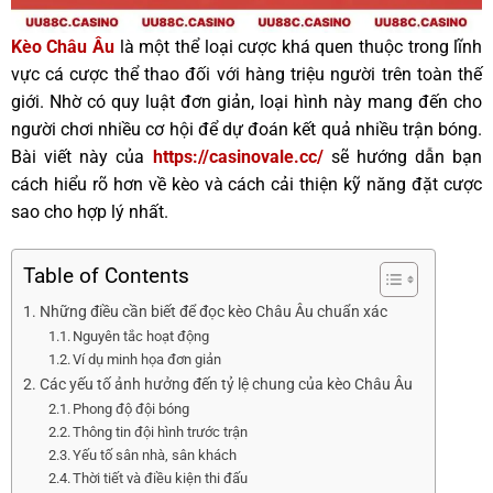
Kèo Châu Âu
là một thể loại cược khá quen thuộc trong lĩnh
vực cá cược thể thao đối với hàng triệu người trên toàn thế
giới. Nhờ có quy luật đơn giản, loại hình này mang đến cho
người chơi nhiều cơ hội để dự đoán kết quả nhiều trận bóng.
Bài viết này của
https://casinovale.cc/
sẽ hướng dẫn bạn
cách hiểu rõ hơn về kèo và cách cải thiện kỹ năng đặt cược
sao cho hợp lý nhất.
Table of Contents
Những điều cần biết để đọc kèo Châu Âu chuẩn xác
Nguyên tắc hoạt động
Ví dụ minh họa đơn giản
Các yếu tố ảnh hưởng đến tỷ lệ chung của kèo Châu Âu
Phong độ đội bóng
Thông tin đội hình trước trận
Yếu tố sân nhà, sân khách
Thời tiết và điều kiện thi đấu