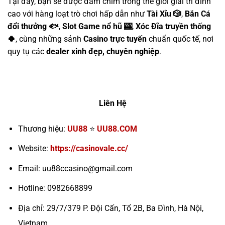
Tại đây, bạn sẽ được đắm chìm trong thế giới giải trí đỉnh
cao với hàng loạt trò chơi hấp dẫn như
Tài Xỉu 🎲
,
Bắn Cá
đổi thưởng 🐟
,
Slot Game nổ hũ 🎰
,
Xóc Đĩa truyền thống
🍀
, cùng những sảnh
Casino trực tuyến
chuẩn quốc tế, nơi
quy tụ các
dealer xinh đẹp, chuyên nghiệp
.
Liên Hệ
Thương hiệu:
UU88
⭐️
UU88.COM
Website:
https://casinovale.cc/
Email:
uu88ccasino@gmail.com
Hotline: 0982668899
Địa chỉ: 29/7/379 P. Đội Cấn, Tổ 2B, Ba Đình, Hà Nội,
Vietnam