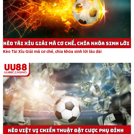
Kèo Tài Xỉu Giải mã cơ chế, chìa khóa sinh lời lâu dài