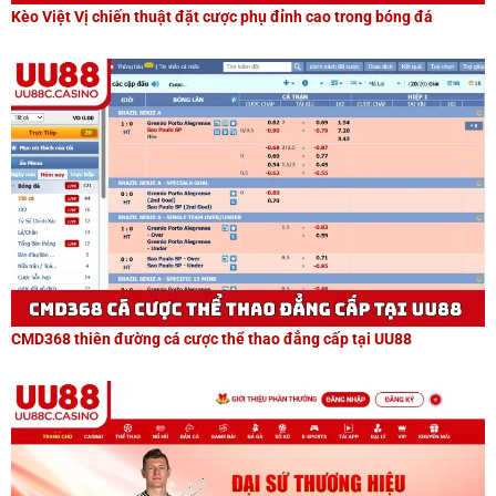
Kèo Việt Vị chiến thuật đặt cược phụ đỉnh cao trong bóng đá
CMD368 thiên đường cá cược thể thao đẳng cấp tại UU88