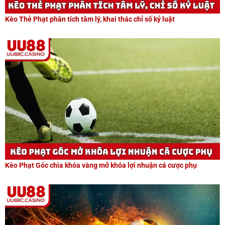
Kèo Thẻ Phạt phân tích tâm lý, khai thác chỉ số kỷ luật
Kèo Phạt Góc chìa khóa vàng mở khóa lợi nhuận cá cược phụ