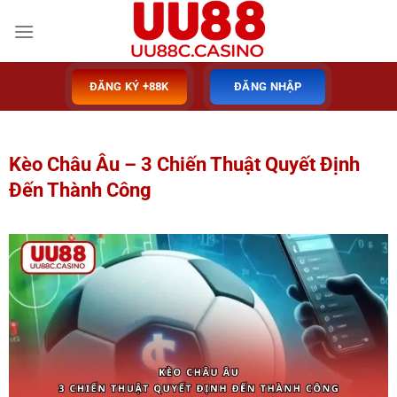
ĐĂNG KÝ +88K
ĐĂNG NHẬP
Kèo Châu Âu – 3 Chiến Thuật Quyết Định
Đến Thành Công