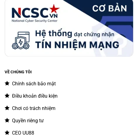
VỀ CHÚNG TÔI
Chính sách bảo mật
Điều khoản điều kiện
Chơi có trách nhiệm
Quyền riêng tư
CEO UU88