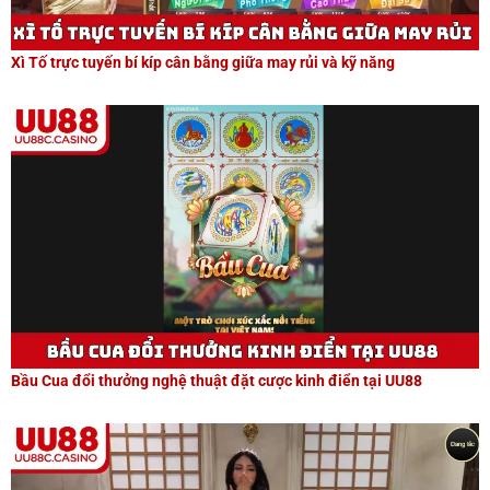
Xì Tố trực tuyến bí kíp cân bằng giữa may rủi và kỹ năng
Bầu Cua đổi thưởng nghệ thuật đặt cược kinh điển tại UU88