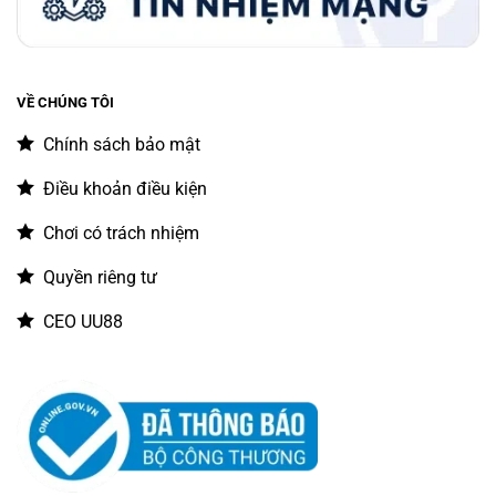
VỀ CHÚNG TÔI
Chính sách bảo mật
Điều khoản điều kiện
Chơi có trách nhiệm
Quyền riêng tư
CEO UU88