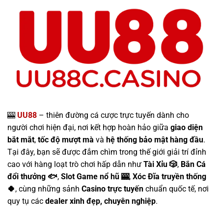
🎰
UU88
– thiên đường cá cược trực tuyến dành cho
người chơi hiện đại, nơi kết hợp hoàn hảo giữa
giao diện
bắt mắt
,
tốc độ mượt mà
và
hệ thống bảo mật hàng đầu
.
Tại đây, bạn sẽ được đắm chìm trong thế giới giải trí đỉnh
cao với hàng loạt trò chơi hấp dẫn như
Tài Xỉu 🎲
,
Bắn Cá
đổi thưởng 🐟
,
Slot Game nổ hũ 🎰
,
Xóc Đĩa truyền thống
🍀
, cùng những sảnh
Casino trực tuyến
chuẩn quốc tế, nơi
quy tụ các
dealer xinh đẹp, chuyên nghiệp
.