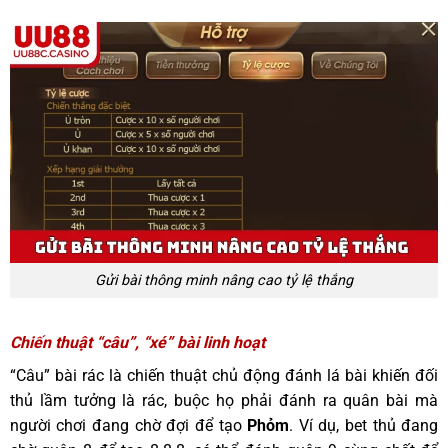
Gửi bài thông minh nâng cao tỷ lệ thắng
Chiến thuật “câu”, “xé” bài linh hoạt
“Câu” bài rác là chiến thuật chủ động đánh lá bài khiến đối
thủ lầm tưởng là rác, buộc họ phải đánh ra quân bài mà
người chơi đang chờ đợi để tạo
Phỏm
. Ví dụ, bet thủ đang