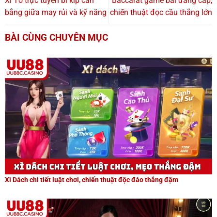
Xì Tố trực tuyến bí kíp cân
Baccarat game bài đẳng cấp,
bằng giữa may rủi và kỹ năng
chiến thuật đọc cầu thắng lớn
BÀI CÙNG CHUYÊN MỤC
Xì Dách chi tiết luật chơi, chiến thuật độc đáo thắng đậm