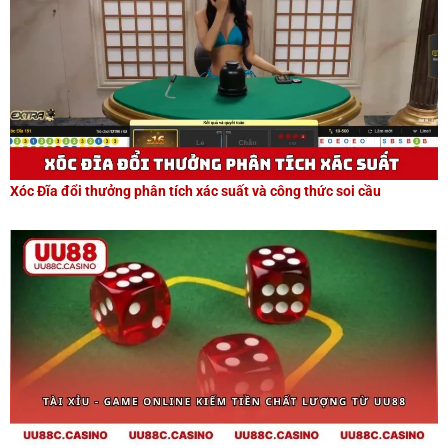
Xóc Đĩa đổi thưởng phân tích xác suất và công thức soi cầu