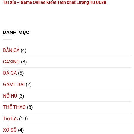
Tài Xỉu – Game Online Kiếm Tiền Chất Lượng Từ UU88
DANH MỤC
BẮN CÁ
(4)
CASINO
(8)
ĐÁ GÀ
(5)
GAME BÀI
(2)
NỔ HŨ
(3)
THỂ THAO
(8)
Tin tức
(10)
XỔ SỐ
(4)