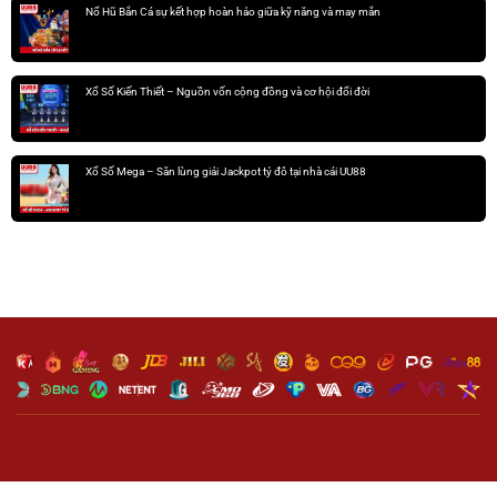
cược
sốt
Nổ Hũ Bắn Cá sự kết hợp hoàn hảo giữa kỹ năng và may mắn
JILI
xanh
kết
–
Chức năng bình luận bị tắt
ở
chín
hợp
Đột
Nổ
giữa
phá
Hũ
Slot
công
Xổ Số Kiến Thiết – Nguồn vốn cộng đồng và cơ hội đổi đời
Bắn
Game
nghệ,
Cá
Chức năng bình luận bị tắt
ở
và
sân
sự
Xổ
Sicbo
chơi
kết
Số
slot
hợp
Xổ Số Mega – Săn lùng giải Jackpot tỷ đô tại nhà cái UU88
Kiến
game
hoàn
Thiết
Chức năng bình luận bị tắt
ở
quốc
hảo
–
Xổ
tế
giữa
Nguồn
Số
kỹ
vốn
Mega
năng
cộng
–
và
đồng
Săn
may
và
lùng
mắn
cơ
giải
hội
Jackpot
đổi
tỷ
đời
đô
tại
nhà
cái
UU88