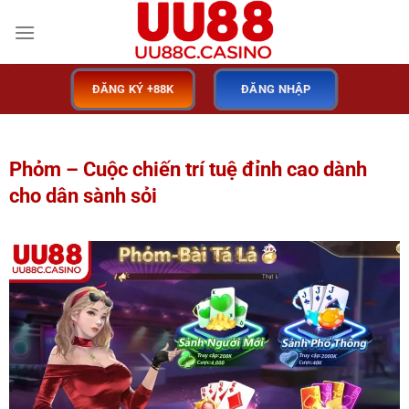
ĐĂNG KÝ +88K
ĐĂNG NHẬP
Phỏm – Cuộc chiến trí tuệ đỉnh cao dành
cho dân sành sỏi