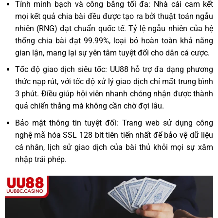
Tính minh bạch và công bằng tối đa: Nhà cái cam kết
mọi kết quả chia bài đều được tạo ra bởi thuật toán ngẫu
nhiên (RNG) đạt chuẩn quốc tế. Tỷ lệ ngẫu nhiên của hệ
thống chia bài đạt 99.99%, loại bỏ hoàn toàn khả năng
gian lận, mang lại sự yên tâm tuyệt đối cho dân cá cược.
Tốc độ giao dịch siêu tốc: UU88 hỗ trợ đa dạng phương
thức nạp rút, với tốc độ xử lý giao dịch chỉ mất trung bình
3 phút. Điều giúp hội viên nhanh chóng nhận được thành
quả chiến thắng mà không cần chờ đợi lâu.
Bảo mật thông tin tuyệt đối: Trang web sử dụng công
nghệ mã hóa SSL 128 bit tiên tiến nhất để bảo vệ dữ liệu
cá nhân, lịch sử giao dịch của bài thủ khỏi mọi sự xâm
nhập trái phép.